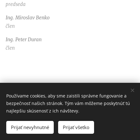
predseda
Ing. Miroslav Benko
člen
Ing. Peter Duran
člen
Používame cookies, aby sme zaistili správne fungovanie a
© 2020 OPK Trnava
bezpečnosť našich stránok. Tým vám môžeme poskytnúť tú
najlepšiu skúsenosť z ich návštevy.
Created by D&N
Cookies
Prijať nevyhnutné
Prijať všetko